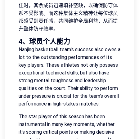
佳时，其余成员迅速填补空缺，以确保防守体
系不受影响。而这种集体主义精神让每位球员
都感受到责任感，共同维护全局利益，从而提
升整体防守效率。
4、球员个人能力
Nanjing basketball team's success also owes a
lot to the outstanding performances of its
key players. These athletes not only possess
exceptional technical skills, but also have
strong mental toughness and leadership
qualities on the court. Their ability to perform
under pressure is crucial for the team’s overall
performance in high-stakes matches.
The star player of this season has been
instrumental in many key moments, whether
it’s scoring critical points or making decisive