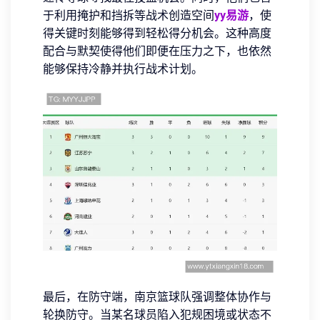
于利用掩护和挡拆等战术创造空间
yy易游
，使
得关键时刻能够得到轻松得分机会。这种高度
配合与默契使得他们即便在压力之下，也依然
能够保持冷静并执行战术计划。
最后，在防守端，南京篮球队强调整体协作与
轮换防守。当某名球员陷入犯规困境或状态不