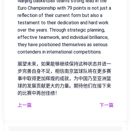
Nanjing basketball team's strong lead in the
Euro Championship with 79 points is not just a
reflection of their current form but also a
testament to their dedication and hard work
over the years. Through strategic planning,
effective teamwork, and individual brilliance,
they have positioned themselves as serious
contenders in international competitions.
展望未来，如果能够继续保持这种状态并进一
步完善自身不足，相信南京篮球队将在更多赛
事中取得更加辉煌的成就，为中国乃至亚洲篮
球的发展贡献更大的力量。期待他们在接下来
的比赛中再创佳绩！
上一篇
下一篇